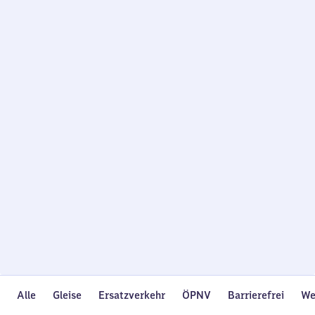
Wird
geladen…
Alle
Gleise
Ersatzverkehr
ÖPNV
Barrierefrei
We