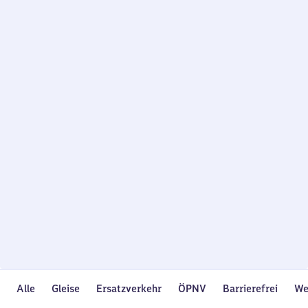
Wird
geladen…
Alle
Gleise
Ersatzverkehr
ÖPNV
Barrierefrei
We