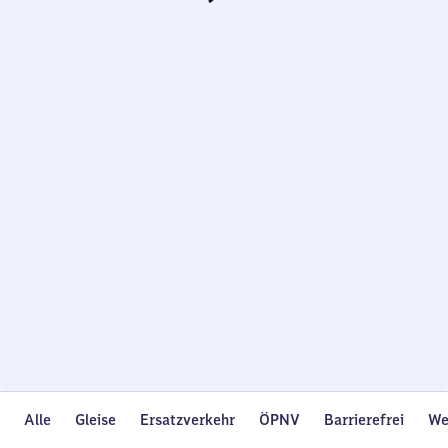
Wird
geladen…
Alle
Gleise
Ersatzverkehr
ÖPNV
Barrierefrei
We