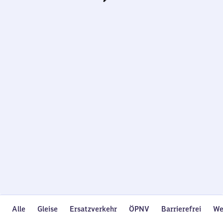
Wird
geladen…
Alle
Gleise
Ersatzverkehr
ÖPNV
Barrierefrei
We