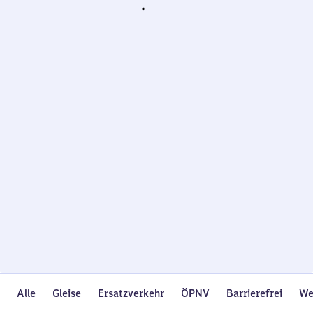
Wird
geladen…
Alle
Gleise
Ersatzverkehr
ÖPNV
Barrierefrei
We