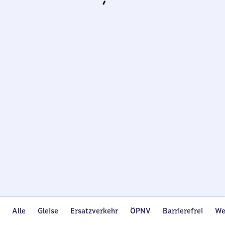
Wird
geladen…
Alle
Gleise
Ersatzverkehr
ÖPNV
Barrierefrei
We