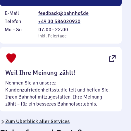
E-Mail
feedback@bahnhof.de
Telefon
+49 30 586020930
Montag
,
Von
Mo
–
So
07:00
–
22:00
bis
inkl. Feiertage
7
inkl. Feiertage
Sonntag
Uhr
bis
22
Uhr
Weil Ihre Meinung zählt!
Nehmen Sie an unserer
Kundenzufriedenheitsstudie teil und helfen Sie,
Ihren Bahnhof mitzugestalten. Ihre Meinung
zählt – für ein besseres Bahnhofserlebnis.
Zum Überblick aller Services