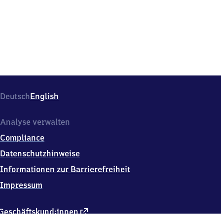
Arnulf-
Klett-
Platz
2,
7
0
1
7
3
Stuttgart
Deutsch
English
Analyse verwalten
Compliance
Datenschutzhinweise
Informationen zur Barrierefreiheit
Impressum
externer
Geschäftskund:innen