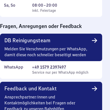
bis
6
Samstag
,
Von
Sa
,
So
08:00
–
20:00
Freitag
Uhr
und
inkl. Feiertage
8
inkl. Feiertage
bis
Sonntag
Uhr
21
bis
Fragen, Anregungen oder Feedback
Uhr
20
Uhr
DB Reinigungsteam
Melden Sie Verschmutzungen per WhatsApp,
damit diese noch schneller beseitigt werden
WhatsApp
+49 1579 2397497
Service nur per WhatsApp möglich
Feedback und Kontakt
Ansprechpartner:innen und
Kontaktmöglichkeiten bei Fragen oder
Feedback zu unseren Bahnhöfen