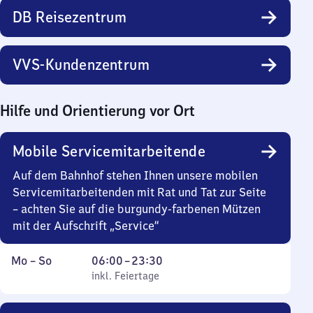
DB Reisezentrum
VVS-Kundenzentrum
Hilfe und Orientierung vor Ort
Mobile Servicemitarbeitende
Auf dem Bahnhof stehen Ihnen unsere mobilen
Servicemitarbeitenden mit Rat und Tat zur Seite
– achten Sie auf die burgundy-farbenen Mützen
mit der Aufschrift „Service“
Montag
,
Von
Mo
–
So
06:00
–
23:30
bis
inkl. Feiertage
6
inkl. Feiertage
Sonntag
Uhr
bis