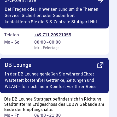
3-S-Zentrale
bis
16
Bei Fragen oder Hinweisen rund um die Themen
Uhr
Service, Sicherheit oder Sauberkeit
30
kontaktieren Sie die 3-S-Zentrale Stuttgart Hbf
Telefon
+49 711 20921055
Montag
,
Von
Mo
–
So
00:00
–
00:00
bis
inkl. Feiertage
0
inkl. Feiertage
Sonntag
Uhr
bis
DB Lounge
0
Uhr
In der DB Lounge genießen Sie während Ihrer
Wartezeit kostenfrei Getränke, Zeitungen und
WLAN – für noch mehr Komfort vor Ihrer Reise
Die DB Lounge Stuttgart befindet sich in Richtung
Stadtmitte im Erdgeschoss des LBBW Gebäude am
Ende der Empfangshalle.
Montag
Von
Mo
–
Fr
06:00
–
21:00