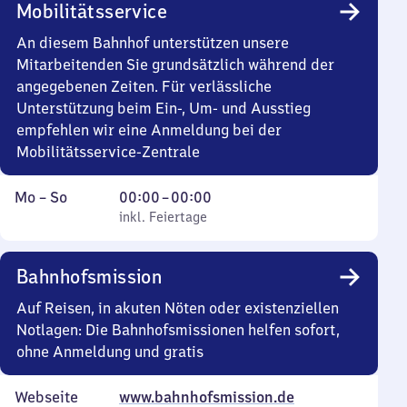
Mobilitätsservice
23
Uhr
An diesem Bahnhof unterstützen unsere
30
Mitarbeitenden Sie grundsätzlich während der
angegebenen Zeiten. Für verlässliche
Unterstützung beim Ein-, Um- und Ausstieg
empfehlen wir eine Anmeldung bei der
Mobilitätsservice-Zentrale
Montag
,
Von
Mo
–
So
00:00
–
00:00
bis
inkl. Feiertage
0
inkl. Feiertage
Sonntag
Uhr
bis
Bahnhofsmission
0
Uhr
Auf Reisen, in akuten Nöten oder existenziellen
Notlagen: Die Bahnhofsmissionen helfen sofort,
ohne Anmeldung und gratis
Webseite
www.bahnhofsmission.de