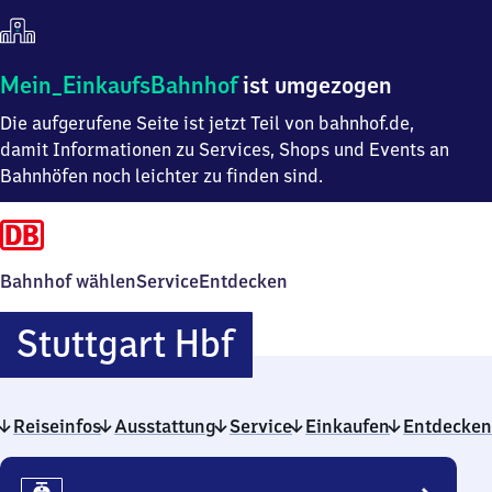
Mein
Mein_EinkaufsBahnhof
ist umgezogen
Einkaufsbahnhof
Die aufgerufene Seite ist jetzt Teil von bahnhof.de,
ist
umgezogen
damit Informationen zu Services, Shops und Events an
Bahnhöfen noch leichter zu finden sind.
Bahnhof wählen
Service
Entdecken
Stuttgart
Stuttgart Hbf
Hauptbahnhof
Reiseinfos
Ausstattung
Service
Einkaufen
Entdecken
Reiseinfos