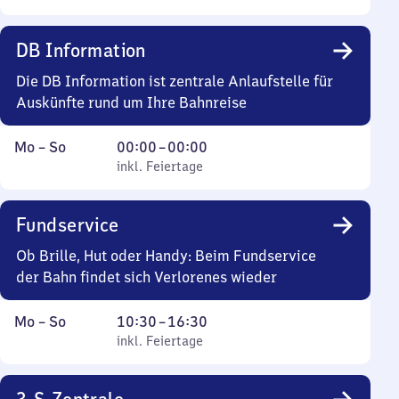
DB Information
Die DB Information ist zentrale Anlaufstelle für
Auskünfte rund um Ihre Bahnreise
Montag
,
Von
Mo
–
So
00:00
–
00:00
bis
inkl. Feiertage
0
inkl. Feiertage
Sonntag
Uhr
bis
Fundservice
0
Uhr
Ob Brille, Hut oder Handy: Beim Fundservice
der Bahn findet sich Verlorenes wieder
Montag
,
Von
Mo
–
So
10:30
–
16:30
bis
inkl. Feiertage
10
inkl. Feiertage
Sonntag
Uhr
30