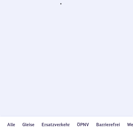
Wird
geladen…
Alle
Gleise
Ersatzverkehr
ÖPNV
Barrierefrei
We