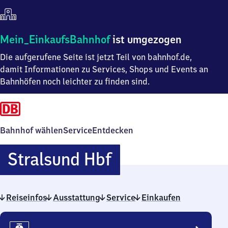
Mein
Mein_EinkaufsBahnhof
ist umgezogen
Einkaufsbahnhof
Die aufgerufene Seite ist jetzt Teil von bahnhof.de,
ist
umgezogen
damit Informationen zu Services, Shops und Events an
Bahnhöfen noch leichter zu finden sind.
Bahnhof wählen
Service
Entdecken
Stralsund
Stralsund Hbf
Hauptbahnhof
Reiseinfos
Ausstattung
Service
Einkaufen
Reiseinfos