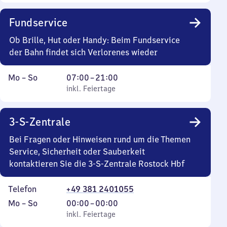
Sonntag
Uhr
bis
Fundservice
21
Uhr
Ob Brille, Hut oder Handy: Beim Fundservice
55
der Bahn findet sich Verlorenes wieder
Montag
,
Von
Mo
–
So
07:00
–
21:00
bis
inkl. Feiertage
7
inkl. Feiertage
Sonntag
Uhr
bis
3-S-Zentrale
21
Uhr
Bei Fragen oder Hinweisen rund um die Themen
Service, Sicherheit oder Sauberkeit
kontaktieren Sie die 3-S-Zentrale Rostock Hbf
Telefon
+49 381 2401055
Montag
,
Von
Mo
–
So
00:00
–
00:00
bis
inkl. Feiertage
0
inkl. Feiertage