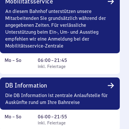
Mobilitätsservice
21
Uhr
An diesem Bahnhof unterstützen unsere
45
Mitarbeitenden Sie grundsätzlich während der
angegebenen Zeiten. Für verlässliche
Unterstützung beim Ein-, Um- und Ausstieg
empfehlen wir eine Anmeldung bei der
Mobilitätsservice-Zentrale
Montag
,
Von
Mo
–
So
06:00
–
21:45
bis
inkl. Feiertage
6
inkl. Feiertage
Sonntag
Uhr
bis
DB Information
21
Uhr
Die DB Information ist zentrale Anlaufstelle für
45
Auskünfte rund um Ihre Bahnreise
Montag
,
Von
Mo
–
So
06:00
–
21:55
bis
inkl. Feiertage
6
inkl. Feiertage