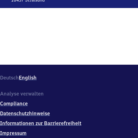
18437
Stralsund
Stralsund
Hauptbahnhof,
Tribseer
Damm
75,
1
8
4
3
7
Stralsund
Deutsch
English
Analyse verwalten
Compliance
Datenschutzhinweise
Informationen zur Barrierefreiheit
Impressum