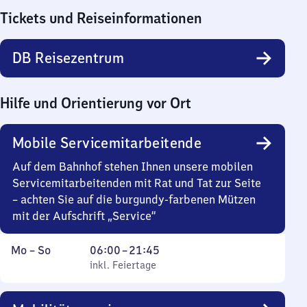
Tickets und Reiseinformationen
DB Reisezentrum
Hilfe und Orientierung vor Ort
Mobile Servicemitarbeitende
Auf dem Bahnhof stehen Ihnen unsere mobilen
Servicemitarbeitenden mit Rat und Tat zur Seite
– achten Sie auf die burgundy-farbenen Mützen
mit der Aufschrift „Service“
Montag
,
Von
Mo
–
So
06:00
–
21:45
bis
inkl. Feiertage
6
inkl. Feiertage
Sonntag
Uhr
bis