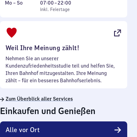
Montag
,
Von
Mo
–
So
07:00
–
22:00
bis
inkl. Feiertage
7
inkl. Feiertage
Sonntag
Uhr
bis
22
Uhr
Weil Ihre Meinung zählt!
Nehmen Sie an unserer
Kundenzufriedenheitsstudie teil und helfen Sie,
Ihren Bahnhof mitzugestalten. Ihre Meinung
zählt – für ein besseres Bahnhofserlebnis.
Zum Überblick aller Services
Einkaufen und Genießen
Alle vor Ort