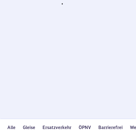
Wird
geladen…
Alle
Gleise
Ersatzverkehr
ÖPNV
Barrierefrei
We