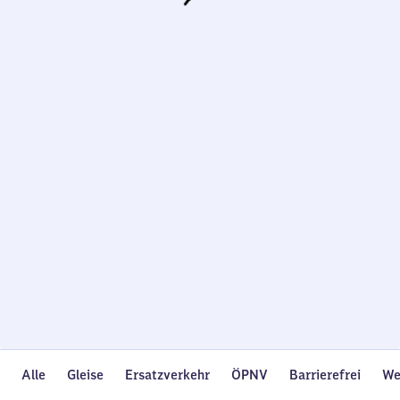
Wird
geladen…
Alle
Gleise
Ersatzverkehr
ÖPNV
Barrierefrei
We