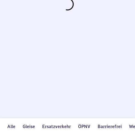
Wird
geladen…
Alle
Gleise
Ersatzverkehr
ÖPNV
Barrierefrei
We