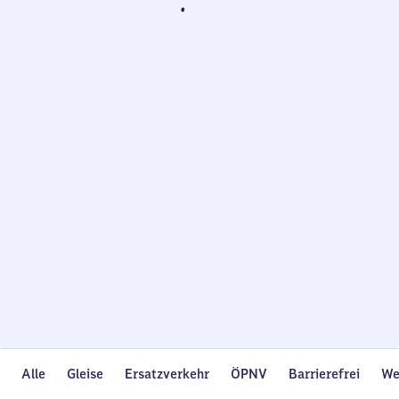
Wird
geladen…
Alle
Gleise
Ersatzverkehr
ÖPNV
Barrierefrei
We