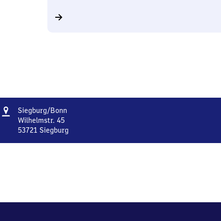
Adresse
Siegburg/​
Siegburg/​Bonn
Bonn
Wilhelmstr. 45
53721
Siegburg
Siegburg/​
Bonn,
Wilhelmstr.
45,
5
3
7
2
1