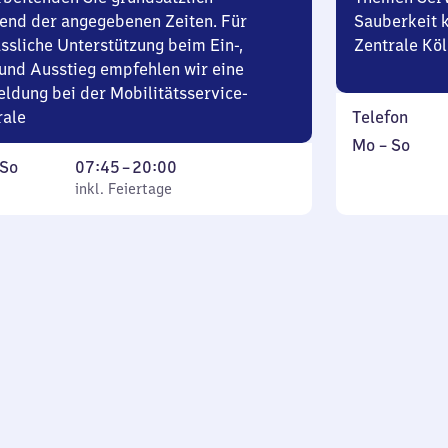
end der angegebenen Zeiten. Für
Sauberkeit k
ssliche Unterstützung beim Ein-,
Zentrale Köl
und Ausstieg empfehlen wir eine
ldung bei der Mobilitätsservice-
rale
Telefon
Montag
,
Mo
–
So
ag
,
Von
So
07:45
–
20:00
bis
inkl.
inkl. Feiertage
7
inkl. Feiertage
Sonntag
tag
Uhr
45
bis
20
Uhr