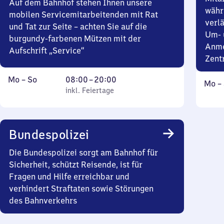
Auf dem Bahnhof stehen Ihnen unsere
währ
mobilen Servicemitarbeitenden mit Rat
verlä
und Tat zur Seite – achten Sie auf die
Um- 
burgundy-farbenen Mützen mit der
Anme
Aufschrift „Service“
Zent
Montag
,
Von
Mo
–
So
08:00
–
20:00
Mont
Mo
–
bis
inkl. Feiertage
8
inkl. Feiertage
bis
Sonntag
Uhr
Sonn
bis
20
Bundespolizei
Uhr
Die Bundespolizei sorgt am Bahnhof für
Sicherheit, schützt Reisende, ist für
Fragen und Hilfe erreichbar und
verhindert Straftaten sowie Störungen
des Bahnverkehrs