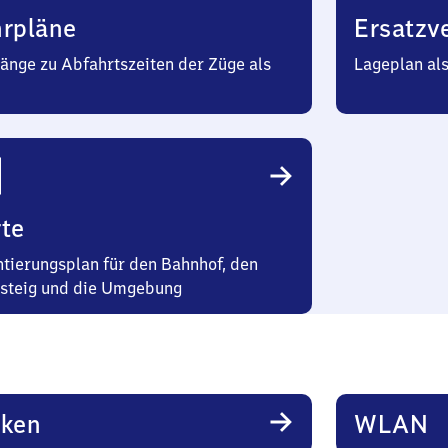
hrpläne
Ersatzv
änge zu Abfahrtszeiten der Züge als
Lageplan al
te
ntierungsplan für den Bahnhof, den
steig und die Umgebung
rken
WLAN