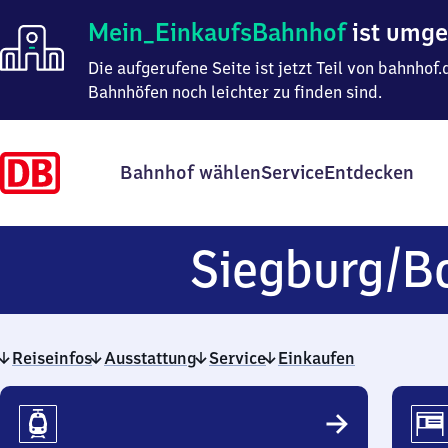
Mein
Mein_EinkaufsBahnhof
ist umg
Einkaufsbahnhof
ist
Die aufgerufene Seite ist jetzt Teil von bahnho
umgezogen
Bahnhöfen noch leichter zu finden sind.
Bahnhof wählen
Service
Entdecken
Siegburg/​B
Reiseinfos
Ausstattung
Service
Einkaufen
Reiseinfos