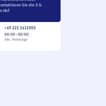
ontaktieren Sie die 3-S-
n Hbf
+49 221 1411055
Von
00:00
–
00:00
 Feiertage
0
inkl. Feiertage
Uhr
bis
0
Uhr