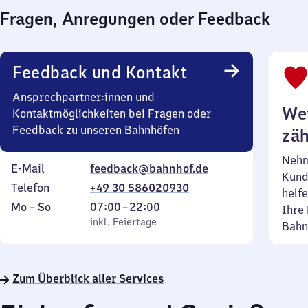
Fragen, Anregungen oder Feedback
Feedback und Kontakt
Ansprechpartner:innen und
Wei
Kontaktmöglichkeiten bei Fragen oder
Feedback zu unseren Bahnhöfen
zäh
Nehm
E-Mail
feedback@bahnhof.de
Kund
Telefon
+49 30 586020930
helfe
Montag
,
Von
Mo
–
So
07:00
–
22:00
Ihre 
bis
inkl. Feiertage
7
inkl. Feiertage
Bahn
Sonntag
Uhr
bis
22
Zum Überblick aller Services
Uhr