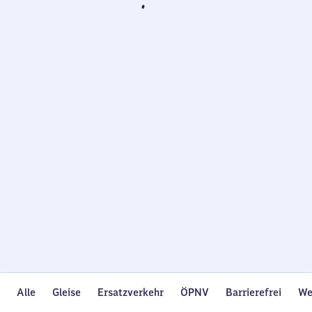
Wird
geladen…
Alle
Gleise
Ersatzverkehr
ÖPNV
Barrierefrei
We