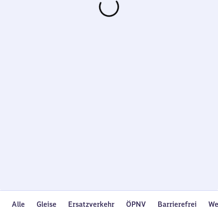
Wird
geladen…
Alle
Gleise
Ersatzverkehr
ÖPNV
Barrierefrei
We