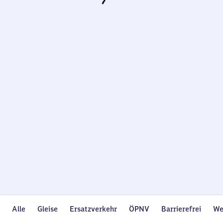
Wird
geladen…
Alle
Gleise
Ersatzverkehr
ÖPNV
Barrierefrei
We