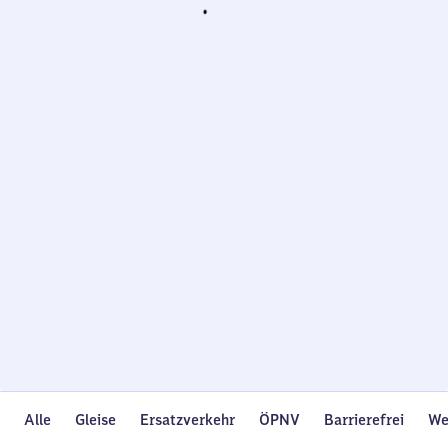
Wird
geladen…
Alle
Gleise
Ersatzverkehr
ÖPNV
Barrierefrei
We