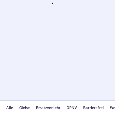
Wird
geladen…
Alle
Gleise
Ersatzverkehr
ÖPNV
Barrierefrei
We