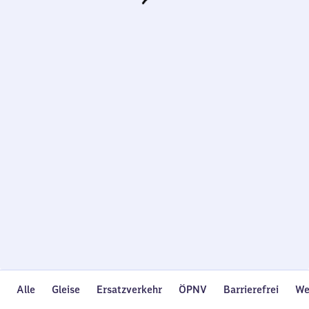
Wird
geladen…
Alle
Gleise
Ersatzverkehr
ÖPNV
Barrierefrei
We