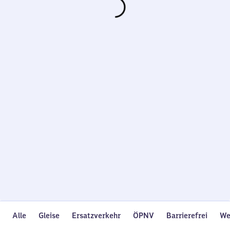
Wird
geladen…
Alle
Gleise
Ersatzverkehr
ÖPNV
Barrierefrei
We