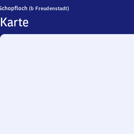
Schopfloch (bei Freudenstad
Schopfloch
(b Freudenstadt)
Karte