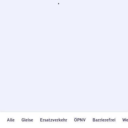
Wird
geladen…
Alle
Gleise
Ersatzverkehr
ÖPNV
Barrierefrei
We