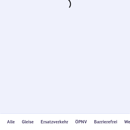
Wird
geladen…
Alle
Gleise
Ersatzverkehr
ÖPNV
Barrierefrei
We