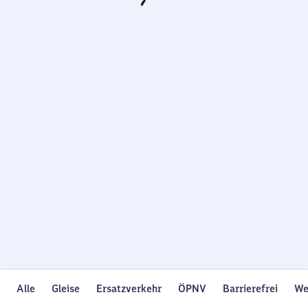
Wird
geladen…
Alle
Gleise
Ersatzverkehr
ÖPNV
Barrierefrei
We