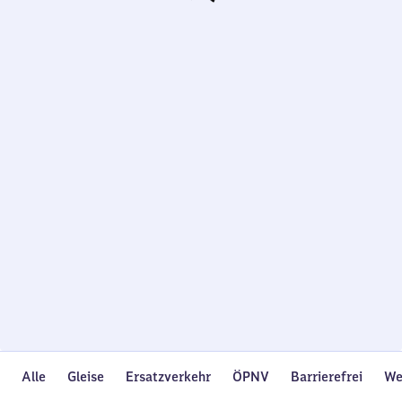
Wird
geladen…
Alle
Gleise
Ersatzverkehr
ÖPNV
Barrierefrei
We