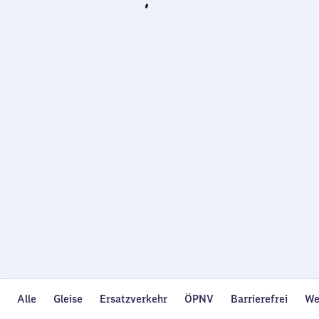
Wird
geladen…
Alle
Gleise
Ersatzverkehr
ÖPNV
Barrierefrei
We