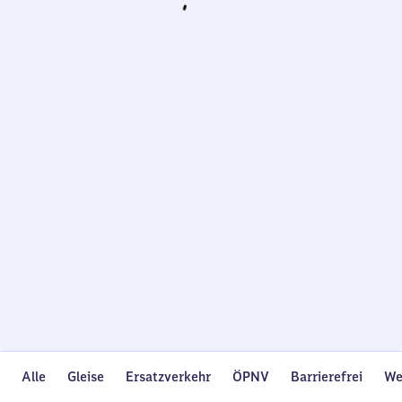
Wird
geladen…
Alle
Gleise
Ersatzverkehr
ÖPNV
Barrierefrei
We