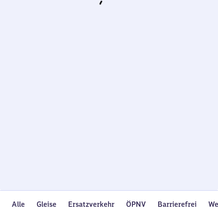
Wird
geladen…
Alle
Gleise
Ersatzverkehr
ÖPNV
Barrierefrei
We