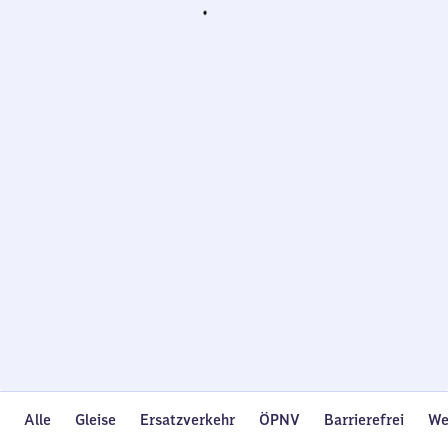
Wird
geladen…
Alle
Gleise
Ersatzverkehr
ÖPNV
Barrierefrei
We