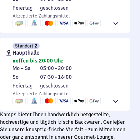
Samstag
Uhr
7
Feiertag
Feiertag
geschlossen
bis
Uhr
Akzeptierte Zahlungsmittel
20
30
Uhr
bis
16
Uhr
Standort 2
Haupthalle
offen bis 20:00 Uhr
Montag
Von
Mo
–
Sa
05:00
–
20:00
bis
5
Sonntag
Von
So
07:30
–
16:00
Samstag
Uhr
7
Feiertag
Feiertag
geschlossen
bis
Uhr
Akzeptierte Zahlungsmittel
20
30
Uhr
bis
16
Kamps bietet Ihnen handwerklich hergestellte,
Uhr
hochwertige und täglich frische Backwaren. Genießen
Sie unsere knusprig-frische Vielfalt – zum Mitnehmen
oder ganz entspannt in unserer Gourmet-Lounge.