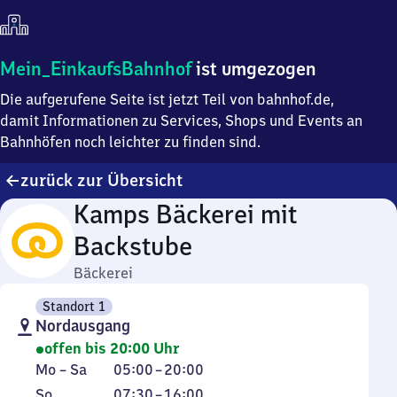
Mein
Mein_EinkaufsBahnhof
ist umgezogen
Einkaufsbahnhof
Die aufgerufene Seite ist jetzt Teil von bahnhof.de,
ist
umgezogen
damit Informationen zu Services, Shops und Events an
Bahnhöfen noch leichter zu finden sind.
zurück zur Übersicht
Kamps Bäckerei mit
Backstube
Bäckerei
Standort 1
Nordausgang
offen bis 20:00 Uhr
Montag
Von
Mo
–
Sa
05:00
–
20:00
bis
5
Sonntag
Von
So
07:30
–
16:00