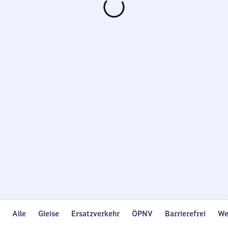
Wird
geladen…
Alle
Gleise
Ersatzverkehr
ÖPNV
Barrierefrei
We