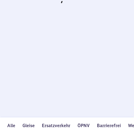
Wird
geladen…
Alle
Gleise
Ersatzverkehr
ÖPNV
Barrierefrei
We