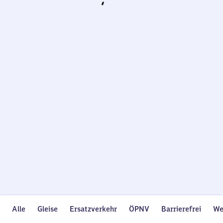
Wird
geladen…
Alle
Gleise
Ersatzverkehr
ÖPNV
Barrierefrei
We