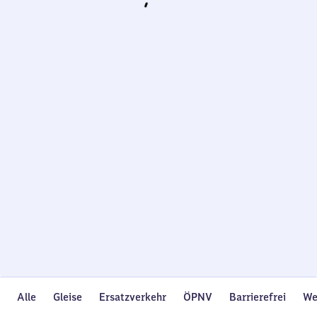
Wird
geladen…
Alle
Gleise
Ersatzverkehr
ÖPNV
Barrierefrei
We