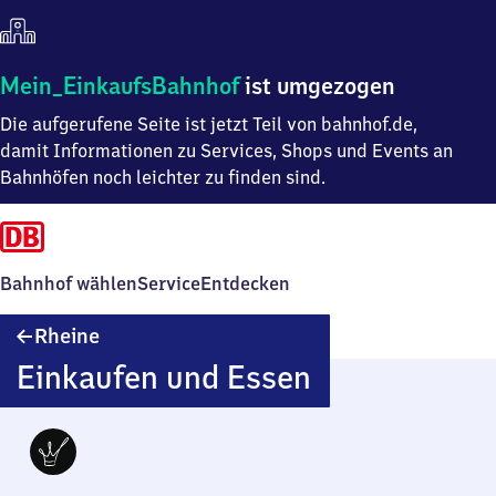
Mein
Mein_EinkaufsBahnhof
ist umgezogen
Einkaufsbahnhof
Die aufgerufene Seite ist jetzt Teil von bahnhof.de,
ist
umgezogen
damit Informationen zu Services, Shops und Events an
Bahnhöfen noch leichter zu finden sind.
Bahnhof wählen
Service
Entdecken
Rheine
Rheine
Einkaufen und Essen