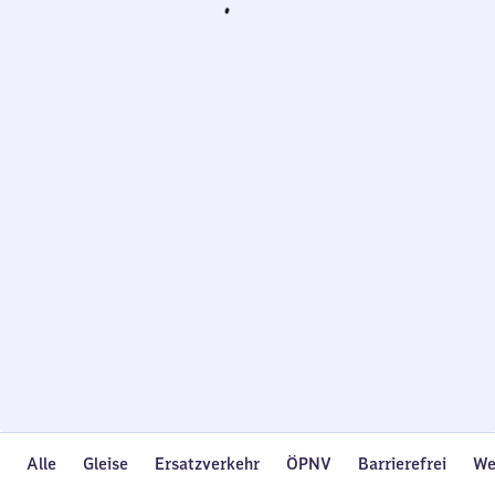
Wird
geladen…
Alle
Gleise
Ersatzverkehr
ÖPNV
Barrierefrei
We