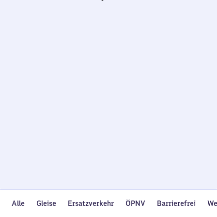
Wird
geladen…
Alle
Gleise
Ersatzverkehr
ÖPNV
Barrierefrei
We