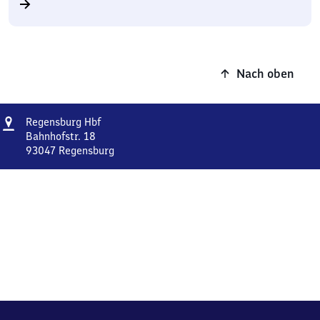
Nach oben
Adresse
Regensburg
Regensburg Hbf
Hauptbahnhof
Bahnhofstr. 18
93047
Regensburg
Regensburg
Hauptbahnhof,
Bahnhofstr.
18,
9
3
0
4
7
Regensburg