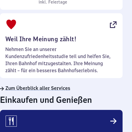
bis
inkl. Feiertage
7
inkl. Feiertage
Sonntag
Uhr
bis
22
Uhr
Weil Ihre Meinung zählt!
Nehmen Sie an unserer
Kundenzufriedenheitsstudie teil und helfen Sie,
Ihren Bahnhof mitzugestalten. Ihre Meinung
zählt – für ein besseres Bahnhofserlebnis.
Zum Überblick aller Services
Einkaufen und Genießen