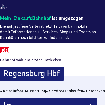
Mein
Mein_EinkaufsBahnhof
ist umgezogen
Einkaufsbahnhof
Die aufgerufene Seite ist jetzt Teil von bahnhof.de,
ist
umgezogen
damit Informationen zu Services, Shops und Events an
Bahnhöfen noch leichter zu finden sind.
Bahnhof wählen
Service
Entdecken
Regensburg
Regensburg Hbf
Hauptbahnho
Reiseinfos
Ausstattung
Service
Einkaufen
Entdecken
Reiseinfos