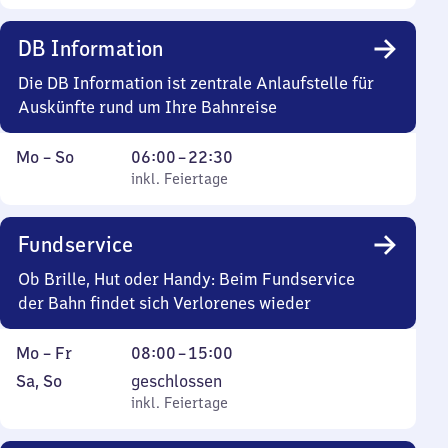
DB Information
Die DB Information ist zentrale Anlaufstelle für
Auskünfte rund um Ihre Bahnreise
Montag
,
Von
Mo
–
So
06:00
–
22:30
bis
inkl. Feiertage
6
inkl. Feiertage
Sonntag
Uhr
bis
Fundservice
22
Uhr
Ob Brille, Hut oder Handy: Beim Fundservice
30
der Bahn findet sich Verlorenes wieder
Montag
Von
Mo
–
Fr
08:00
–
15:00
bis
8
Samstag
,
Sa
,
So
geschlossen
Freitag
Uhr
und
inkl. Feiertage
inkl. Feiertage
bis
Sonntag