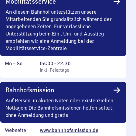
Mobilitätsservice
22
Uhr
An diesem Bahnhof unterstützen unsere
Mitarbeitenden Sie grundsätzlich während der
angegebenen Zeiten. Für verlässliche
Unterstützung beim Ein-, Um- und Ausstieg
empfehlen wir eine Anmeldung bei der
Mobilitätsservice-Zentrale
Montag
,
Von
Mo
–
So
06:00
–
22:30
bis
inkl. Feiertage
6
inkl. Feiertage
Sonntag
Uhr
bis
Bahnhofsmission
22
Uhr
Auf Reisen, in akuten Nöten oder existenziellen
30
Notlagen: Die Bahnhofsmissionen helfen sofort,
ohne Anmeldung und gratis
Webseite
www.bahnhofsmission.de