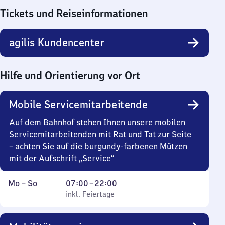
Tickets und Reiseinformationen
agilis Kundencenter
Hilfe und Orientierung vor Ort
Mobile Servicemitarbeitende
Auf dem Bahnhof stehen Ihnen unsere mobilen
Servicemitarbeitenden mit Rat und Tat zur Seite
– achten Sie auf die burgundy-farbenen Mützen
mit der Aufschrift „Service“
Montag
,
Von
Mo
–
So
07:00
–
22:00
bis
inkl. Feiertage
7
inkl. Feiertage
Sonntag
Uhr
bis