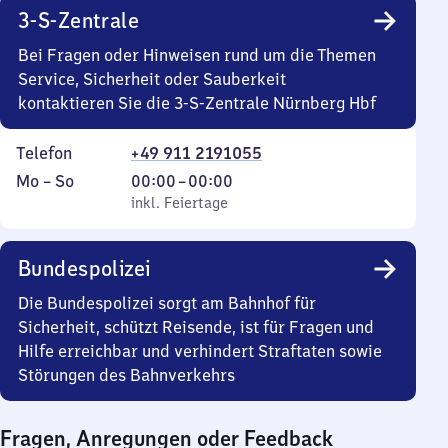
15
3-S-Zentrale
Uhr
Bei Fragen oder Hinweisen rund um die Themen
Service, Sicherheit oder Sauberkeit
kontaktieren Sie die 3-S-Zentrale Nürnberg Hbf
Telefon
+49 911 2191055
Montag
,
Von
Mo
–
So
00:00
–
00:00
bis
inkl. Feiertage
0
inkl. Feiertage
Sonntag
Uhr
bis
Bundespolizei
0
Uhr
Die Bundespolizei sorgt am Bahnhof für
Sicherheit, schützt Reisende, ist für Fragen und
Hilfe erreichbar und verhindert Straftaten sowie
Störungen des Bahnverkehrs
Fragen, Anregungen oder Feedback