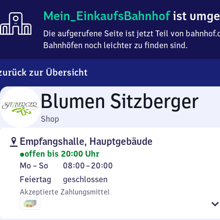
Mein
Mein_EinkaufsBahnhof
ist umg
Einkaufsbahnhof
ist
Die aufgerufene Seite ist jetzt Teil von bahnho
umgezogen
Bahnhöfen noch leichter zu finden sind.
zurück zur Übersicht
Blumen Sitzberger
Shop
Empfangshalle, Hauptgebäude
offen bis 20:00 Uhr
Montag
Von
Mo
–
So
08:00
–
20:00
bis
8
Feiertag
Feiertag
geschlossen
Sonntag
Uhr
Akzeptierte Zahlungsmittel
bis
20