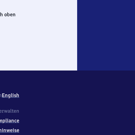
h oben
h
English
erwalten
mpliance
hinweise