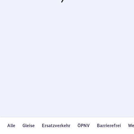
Wird
geladen…
Alle
Gleise
Ersatzverkehr
ÖPNV
Barrierefrei
We