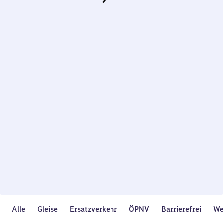
Wird
geladen…
Alle
Gleise
Ersatzverkehr
ÖPNV
Barrierefrei
We