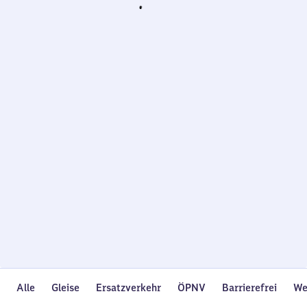
Wird
geladen…
Alle
Gleise
Ersatzverkehr
ÖPNV
Barrierefrei
We