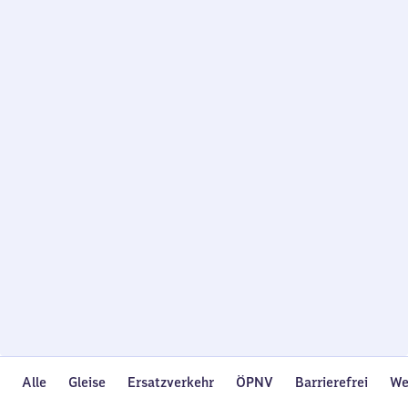
Wird
geladen…
Alle
Gleise
Ersatzverkehr
ÖPNV
Barrierefrei
We