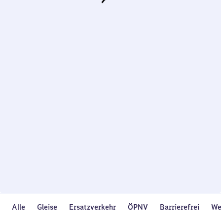
Wird
geladen…
Alle
Gleise
Ersatzverkehr
ÖPNV
Barrierefrei
We