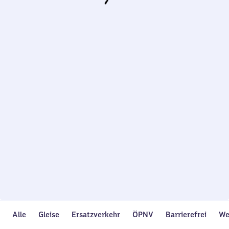
Wird
geladen…
Alle
Gleise
Ersatzverkehr
ÖPNV
Barrierefrei
We