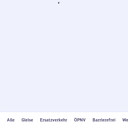
Wird
geladen…
Alle
Gleise
Ersatzverkehr
ÖPNV
Barrierefrei
We