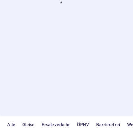
Wird
geladen…
Alle
Gleise
Ersatzverkehr
ÖPNV
Barrierefrei
We