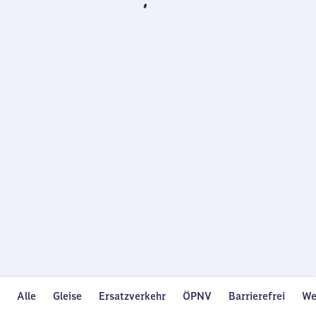
Wird
geladen…
Alle
Gleise
Ersatzverkehr
ÖPNV
Barrierefrei
We