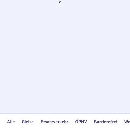
Wird
geladen…
Alle
Gleise
Ersatzverkehr
ÖPNV
Barrierefrei
We